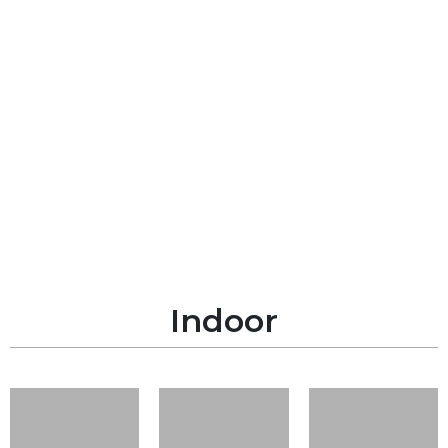
Jelajahi foto-foto ini dan jadikan mereka
sebagai panduan saat memilih produk
yang sesuai dengan gaya Anda.
Indoor