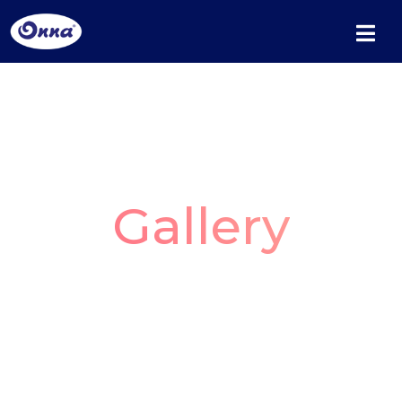
Gallery
Mempercantik jendela bisa menjadi tugas
yang menyibukkan, yang Anda butuhkan
hanyalah sedikit inspirasi. Kami telah
memilih sendiri beberapa produk dan
mengurutkannya berdasarkan lokasi.