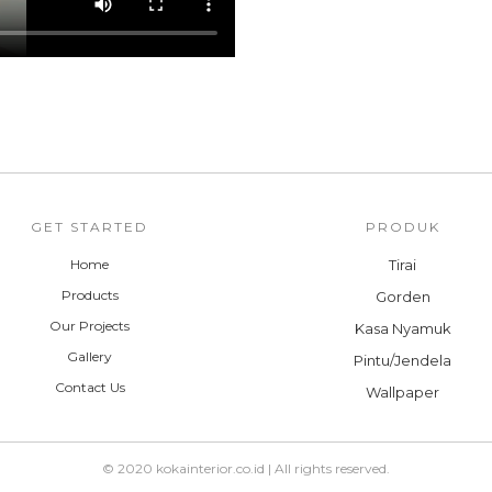
GET STARTED
PRODUK
Home
Tirai
Products
Gorden
Our Projects
Kasa Nyamuk
Gallery
Pintu/Jendela
Contact Us
Wallpaper
© 2020 kokainterior.co.id | All rights reserved.